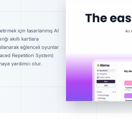
tirmek için tasarlanmış AI
iği akıllı kartlara
ullanarak eğlenceli oyunlar
paced Repetition System)
amaya yardımcı olur.