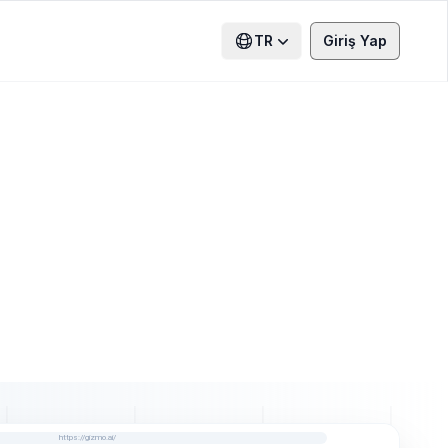
TR
Giriş Yap
https://gizmo.ai/