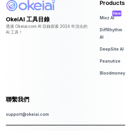
Products
New
Mixz AI
OkeiAI 工具目錄
透過 Okeiai.com AI 目錄探索 2024 年頂尖的
DiffRhythm
AI 工具！
AI
DeepSite AI
Peanutize
Bloodmoney
聯繫我們
support@okeiai.com