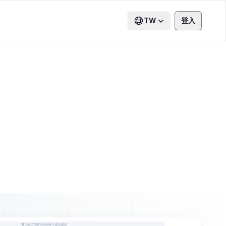
TW
登入
https://notebooklm.google/