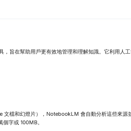
的 AI 筆記工具，旨在幫助用戶更有效地管理和理解知識。它
le 文檔和幻燈片），NotebookLM 會自動分析這些來
個字或 100MB。