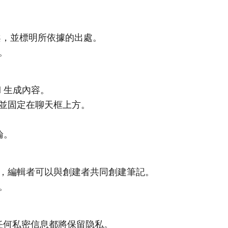
案，並標明所依據的出處。
。
 生成內容。
並固定在聊天框上方。
論。
，編輯者可以與創建者共同創建筆記。
。
，任何私密信息都將保留隐私。