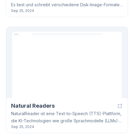
Es liest und schreibt verschiedene Disk-Image-Formate
Sep 25, 2024
(z.B. Alcohol 120%, Apple Disk Copy, VirtualBox),
erkennt Dateisysteme und gewährleistet Datenintegrität
mittels Prüfsummen (Adler-32, CRC-32, SHA-2). Aaru,
basierend auf .NET 7, ist plattformübergreifend
einsetzbar und unterstützt Komprimierungsformate
(BZip2, GZip, LZip).
Natural Readers
NaturalReader ist eine Text-to-Speech (TTS)-Plattform,
die KI-Technologien wie große Sprachmodelle (LLMs)
Sep 25, 2024
und neuronale Sprachsynthese nutzt. Es bietet