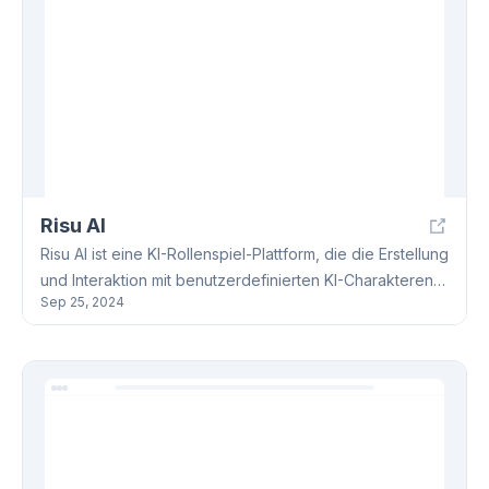
Risu AI
Risu AI ist eine KI-Rollenspiel-Plattform, die die Erstellung
und Interaktion mit benutzerdefinierten KI-Charakteren
Sep 25, 2024
ermöglicht. Die Plattform unterstützt mehrere APIs, bietet
erweiterte Funktionen wie Emotion-Bilder und ist für
verschiedene Betriebssysteme verfügbar.