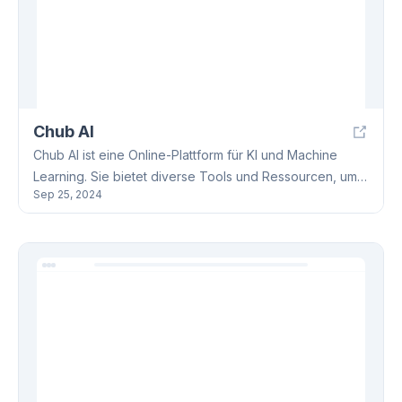
Chub AI
Chub AI ist eine Online-Plattform für KI und Machine
Learning. Sie bietet diverse Tools und Ressourcen, um
Sep 25, 2024
AI-Technologien zu verstehen und anzuwenden. Nutzer
können mit virtuellen Charakteren interagieren, eigene
Charaktere erstellen und die Modelle über eine API
nutzen. Die Plattform ist besonders bei Gamern und
Anime-Fans beliebt.