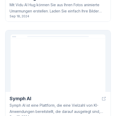
Mit Vidu AI Hug können Sie aus Ihren Fotos animierte
Umarmungen erstellen. Laden Sie einfach Ihre Bilder
Sep 18, 2024
hoch und das System generiert realistische Animationen
von Menschen, die sich umarmen. So können Sie Ihre
Erinnerungen auf einzigartige Weise zum Leben
erwecken. Vidu AI Hug ist einfach zu bedienen und
bietet sowohl kostenlose als auch Premium-Optionen.
Symph AI
Symph AI ist eine Plattform, die eine Vielzahl von KI-
Anwendungen bereitstellt, die darauf ausgelegt sind,