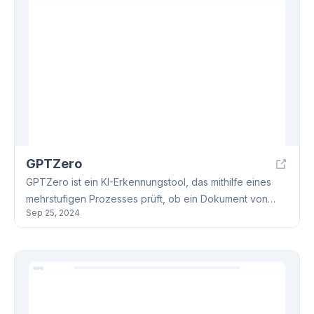
GPTZero
GPTZero ist ein KI-Erkennungstool, das mithilfe eines
mehrstufigen Prozesses prüft, ob ein Dokument von
Sep 25, 2024
einem großen Sprachmodell (z.B. ChatGPT, GPT-4)
generiert wurde. Es findet Anwendung in Bildung,
Personalwesen und mehr und bietet detaillierte
Ergebnisse mit markierten Sätzen. Die GPTZero-
Datenschutzrichtlinien sind streng; Daten aus API-
Aufrufen werden nicht gespeichert.