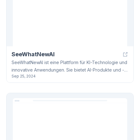
SeeWhatNewAI
SeeWhatNewAI ist eine Plattform für KI-Technologie und
innovative Anwendungen. Sie bietet AI-Produkte und -
Sep 25, 2024
Tools in NLP, Computer Vision und Machine Learning,
sowie branchenspezifische Lösungen und Kunden-
Success-Stories. SeeWhatNewAI beinhaltet einen Blog
mit aktuellen Trends und Tutorials.