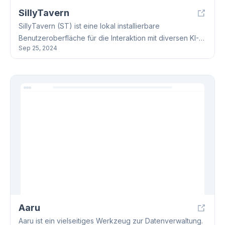
SillyTavern
SillyTavern (ST) ist eine lokal installierbare
Benutzeroberfläche für die Interaktion mit diversen KI-
Sep 25, 2024
Modellen, darunter LLMs wie OpenAI, KoboldAI und
Tabby. Es bietet Funktionen wie Rollenkarten,
Bildgenerierung (Stable Diffusion, DALL-E) und Text-to-
Speech. SillyTavern ist Open Source und unter AGPL-3.0
Lizenz.
Aaru
Aaru ist ein vielseitiges Werkzeug zur Datenverwaltung.