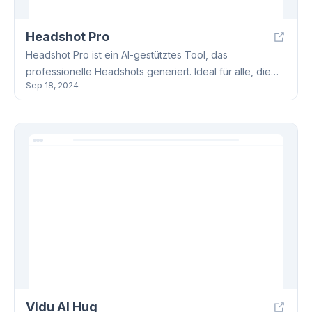
PDF exportiert werden, um eine hochwertige Ausgabe
zu gewährleisten.
Headshot Pro
Headshot Pro ist ein AI-gestütztes Tool, das
professionelle Headshots generiert. Ideal für alle, die
Sep 18, 2024
ein hochwertiges Profilbild für ihre berufliche Nutzung
benötigen. 👔 Mit Headshot Pro können Sie schnell und
einfach hochwertige Fotos mit verschiedenen
Hintergründen und Outfits erstellen, ohne ein teures
Fotoshooting zu buchen. 📸
Vidu AI Hug