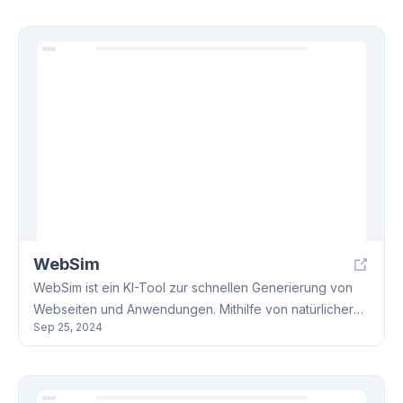
natürliche Sprachdateien und unterstützt diverse
Formate wie PDFs, eBooks und Webseiten. Sowohl für
den privaten als auch kommerziellen Gebrauch
verfügbar.
WebSim
WebSim ist ein KI-Tool zur schnellen Generierung von
Webseiten und Anwendungen. Mithilfe von natürlicher
Sep 25, 2024
Sprache lassen sich verschiedene Webprojekte
erstellen, von einfachen Tools bis hin zu Spielen. Die
generierten Inhalte sind downloadbar und anpassbar.