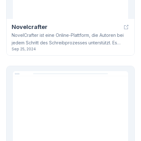
Novelcrafter
NovelCrafter ist eine Online-Plattform, die Autoren bei
jedem Schritt des Schreibprozesses unterstützt. Es
Sep 25, 2024
bietet Schreibwerkzeuge, Online-Kurse, Community-
Unterstützung und eine umfangreiche
Ressourcenbibliothek. NovelCrafter eignet sich für
Anfänger und erfahrene Autoren gleichermaßen.