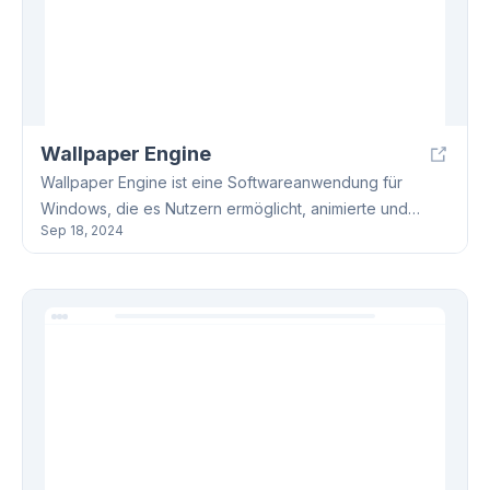
Wallpaper Engine
Wallpaper Engine ist eine Softwareanwendung für
Windows, die es Nutzern ermöglicht, animierte und
Sep 18, 2024
dynamische Desktophintergründe für ihre Desktops zu
erstellen, anzupassen und zu verwalten. Die Wallpaper
Engine bietet eine riesige Bibliothek mit
Hintergrundbildern, einschließlich benutzergenerierter
Inhalte, die im Steam Workshop verfügbar sind, wo
Benutzer ihre Kreationen teilen können.