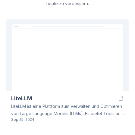
heute zu verbessern.
LiteLLM
LiteLLM ist eine Plattform zum Verwalten und Optimieren
von Large Language Models (LLMs). Es bietet Tools und
Sep 25, 2024
Services für effizienten Zugriff auf verschiedene LLM-
Anbieter (z.B. OpenAI, Palm). LiteLLM nutzt einen Proxy-