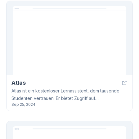
Server für Authentifizierung, Load Balancing und
Kostenverfolgung. Open Source und Enterprise-
Versionen sind verfügbar.
Atlas
Atlas ist ein kostenloser Lernassistent, dem tausende
Studenten vertrauen. Er bietet Zugriff auf
Sep 25, 2024
Vorlesungsaufzeichnungen, Lehrbücher, AI-gestützte
Lernhilfe, Zusammenarbeitstools und vieles mehr. Atlas
unterstützt dich beim Lernen und hilft dir, deine Ziele zu
erreichen. Alles völlig kostenlos!