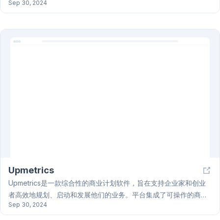
Sep 30, 2024
了一個龐大的組件庫，開發者可以輕鬆複製這些現成組件。此外，
利用 AI 技術，本產品自動化許多繁瑣的開發任務。透過自定義，開
發者能夠根據特定需求創建獨特設計，並確保網站各部分風格一
致，提升整體用戶體驗。Frontend AI 適合快速原型設計及生產環
境，幫助開發者在更短時間內高效完成項目，專注於更高層次的設
計與功能開發。
Upmetrics
Upmetrics是一款综合性的商业计划软件，旨在支持企业家和创业
者高效地规划、启动和发展他们的业务。平台集成了可操作的商业
Sep 30, 2024
计划、实时预测和深入报告功能，使用户能够轻松创建专业的商业
计划。其特点包括协作规划、数据驱动的洞察、用户友好的界面及