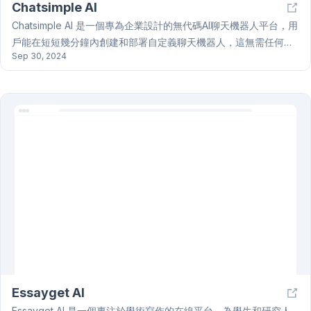
Chatsimple AI
Chatsimple AI 是一個專為企業設計的無代碼AI聊天機器人平台，用
戶能在短短幾分鐘內創建和部署自定義聊天機器人，這無需任何編
Sep 30, 2024
碼技能。其核心功能包括24/7客戶支持，支持175種以上語言，和
個性化的聊天機器人設置。Chatsimple AI 旨在提高銷售和客戶滿意
度，通過與每位訪客進行個性化對話來增加潛在客戶，並自動化客
戶詢問，提高響應效率。無論是在網站、Instagram、Messenger
還是WhatsApp上，Chatsimple AI 都能靈活運行，是企業提升客戶
互動和支持質量的理想工具。
Essayget AI
Essayget AI 是一個專注於學術寫作的在線平台，為學生和研究人