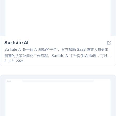
Surfsite AI
Surfsite AI 是一個 AI 驅動的平台， 旨在幫助 SaaS 專業人員做出
明智的決策並簡化工作流程。Surfsite AI 平台提供 AI 助理，可以連
Sep 21, 2024
接到文件，訪問關鍵工具的數據，並提供有價值的見解。Surfsite
致力於讓 AI 為用戶服務，而不是相反，通過提供基於公司數據並由
先進的 LLM 支持的下一代 AI 助理。 Surfsite AI 允許用戶通過安全
連接輕鬆地將他們喜歡的工具與 Surfsite 集成，從而實現無縫的數
據管理、任務組織和受保護環境中的通信。該平台的 AI 助理旨在提
供準確快速的響應，幫助用戶快速找到信息並簡化跨連接工具和數
據源的搜索。Surfsite AI 還提供可自定義的工作流程和響應，以滿
足個人業務需求，無論是管理產品、跟踪 KPI 還是運行營銷活動。
AI 助理提供所有交互的完整上下文，利用公司的知識庫來提供來自