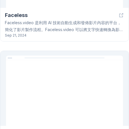
Faceless
Faceless.video 是利用 AI 技術自動生成和發佈影片內容的平台，
簡化了影片製作流程。Faceless.video 可以將文字快速轉換為影
Sep 21, 2024
片，只需幾分鐘即可生成。平台設計為每日自動發佈影片至你的帳
戶，幫助你維持線上曝光度。Faceless.video 提供簡單的操作界
面，即使不熟悉影片製作的人也能輕鬆使用，生成高品質的影片。
Faceless.video 適用於各種影片創作者，特別是需要定期發佈內容
的博客作者、旅遊 Vlogger、教育內容創作者等。