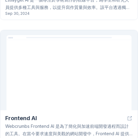
員提供多種工具與服務，以提升寫作質量與效率。該平台透過獨特
Sep 30, 2024
的“人性化AI”技術，將AI生成的文本轉化為類似人類撰寫的內容，確
保符合各種學術標準。此外，Essayget AI 提供抄襲檢測與修訂功
能，隨時消除抄襲的風險，並能自動生成引用與參考文獻。用戶還
可以依據學術要求將參考資料上傳，並透過結構化大綱生成來確保
文章的邏輯性。總之，Essayget AI 為需要高品質、原創作品的學
術寫作需求提供了一個全面的解決方案。
Frontend AI
Webcrumbs Frontend AI 是為了簡化與加速前端開發過程而設計
的工具。在當今要求速度與美觀的網站開發中，Frontend AI 提供