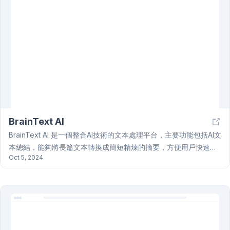
署和優越的治理與安全保障。Domo AI 的安全AI基礎架構是一個靈
活且安全的框架，旨在快速開發和交付增強型智能，簡化和優化用
戶在儀表板、應用程式和工作流程中探索數據的方式，為建立、訓
練和執行託管模型提供安全環境，並將現有模型連接到Domo平
台。 Domo AI 提供預建的通用模型用於預測、情感分析和個人信息
識別(PII)，無需額外開發或訓練。
BrainText AI
BrainText AI 是一個整合AI技術的文本處理平台，主要功能包括AI文
本總結，能夠將長篇文本轉換成簡短精煉的摘要，方便用戶快速理
Oct 5, 2024
解重點。BrainText AI 利用自然語言處理 (NLP) 技術，以及機器學
習和深度學習演算法，來分析和處理各種文本類型，例如文章、學
術論文、商業報告等等。用戶只需將文本貼上，點擊
「Summarize」按鈕，BrainText AI 便會生成包含關鍵信息的摘
要。除了文本總結，BrainText AI 也可能提供其他功能，例如智能
寫作輔助，生成不同類型的報告，甚至是語言翻譯和句子潤色等，