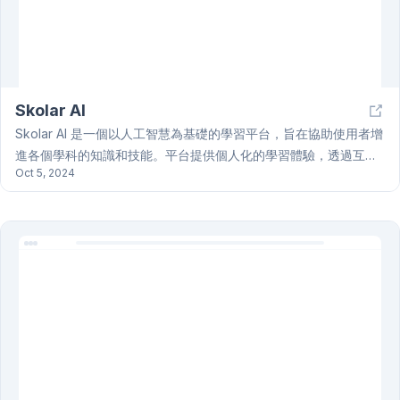
Skolar AI
Skolar AI 是一個以人工智慧為基礎的學習平台，旨在協助使用者增
進各個學科的知識和技能。平台提供個人化的學習體驗，透過互動
Oct 5, 2024
式工具和資源，滿足個別學生的需求。Skolar AI 使用人工智慧技
術，提供客製化的學習內容和評估，以提升學習成效。Skolar AI 的
目標，是運用人工智慧的力量，創造更有效率、更個人化的學習環
境，幫助每個使用者都能達到最佳的學習成果。Skolar AI 提供個人
化的學習規劃，讓學習過程更有效率。Skolar AI 致力於改善學習體
驗。