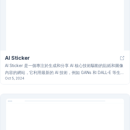
以提升用戶的工作效率。BrainText AI 的目標是協助用戶有效率地
處理和分析大量文本資訊，節省時間，並提升工作效率，適用於各
種專業領域。
AI Sticker
AI Sticker 是一個專注於生成和分享 AI 核心技術驅動的貼紙和圖像
內容的網站，它利用最新的 AI 技術，例如 GANs 和 DALL-E 等生成
Oct 5, 2024
式模型，來創造獨特且創新的 AI Sticker。網站設計簡潔直觀，方
便用戶瀏覽和探索各種貼圖和圖片。主要功能包括貼圖生成，用戶
可輸入文字或描述生成自訂貼圖；圖片編輯，提供基本編輯工具調
整和自訂 AI Sticker；以及社群分享，用戶可分享創作，瀏覽和下
載其他用戶分享的內容。AI Sticker 內容豐富，涵蓋多樣化主題，
例如動漫、運動、情感表達等，生成的圖像具有高解析度和清晰
度，適用於社交媒體、聊天應用和個人項目等。AI Sticker 強調數
據保護，確保用戶資訊和生成內容安全，並提供明確的用戶協議和