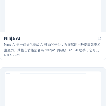
隱私政策。未來計劃擴展更多 AI 功能，例如自動排版、動態圖像
等，並支援更多平台和設備。
Ninja AI
Ninja AI 是一個提供高級 AI 輔助的平台，旨在幫助用戶提高效率和
生產力。其核心功能是名為 "Ninja" 的超級 GPT AI 助手，它可以
Oct 5, 2024
處理多種任務，包括無限圖像生成、研究、寫作、編碼和任務排程
等。Ninja AI 的一大優勢是其對 24 多個高級 AI 模型的訪問權限，
從而進一步提升工作效率。用戶可以通過註冊帳號（提供免費試用
和 Ninja Pro 付費訂閱）來使用 Ninja AI 的服務，並通過用戶友好
的界面輕鬆操作和管理任務。Ninja AI 主要面向需要提高工作效率
和自動化任務的用戶，例如研究人員、作家、編碼開發者以及需要
進行任務排程和管理的個人或企業用戶。Ninja AI 的多功能設計和
易用性使其成為現代工作環境中一個寶貴的工具，能夠大幅提升生
產力和效率。