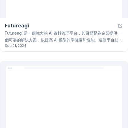
Futureagi
Futureagi 是一個強大的 AI 資料管理平台，其目標是為企業提供一
個可靠的解決方案，以提高 AI 模型的準確度和性能。這個平台結合
Sep 21, 2024
了多項創新功能，例如世界首創的 Teacher AI，讓企業可以自動評
估 AI 模型的成果，無需再依賴繁瑣的人工 QA 評估。Futureagi 的
設計強調速度和效率，相較於傳統方法快 10 倍，並提供可擴展的架
構以滿足不断增长的數據需求。