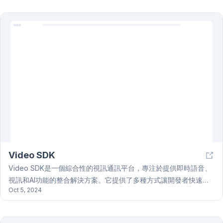
關鍵指標。Seamailer 的主要優勢之一是其強大的自動化功能，用
戶可以設定自動化工作流程，根據指定的觸發器（例如新聯繫人訂
閱、購買行為等）發送自訂的電郵，從而節省時間並提升與受眾的
互動效率。此外，Seamailer 還擁有綜合的聯繫人管理系統，允許
用戶導入、組織和篩選聯繫人列表，並根據各種條件（如地理位
置、行為數據等）對聯繫人進行細分，從而實現更有針對性的營
銷。Seamailer 提供多種預製的郵件模板和拖放式編輯器，即使沒
有專業技能也能輕鬆建立美觀且響應式郵件。Seamailer 提供詳細
的分析和報告功能，包括開啟率、點擊率、退訂率等關鍵指標，並
支持數據導出，方便進一步分析和優化。Seamailer 支持與多種第
三方應用程式和服務集成，例如 CRM 系統、電子商務平台和社交
媒體，讓用戶可以將 Seamailer 整合到現有的工作流程中，提高整
Video SDK
體效率。Seamailer 重視用戶數據安全和隱私，遵守相關法規和標
準，並提供全面的客戶支援，包括線上文件、教程、支援系統和即
Video SDK是一個綜合性的視訊通訊平台，專注於提供即時語音、
時聊天支援。Seamailer 提供多種定價計劃，以滿足不同規模和需
視訊和AI功能的整合解決方案。它提供了多種方式讓開發者快速整
Oct 5, 2024
求的企業。
合視訊通訊功能，包括快速入門指南和預建的UI組件，並相容於多
種程式語言，例如Python、JavaScript、React、React Native、
Flutter、Android和iOS。核心功能包含房間管理（建立、加入和離