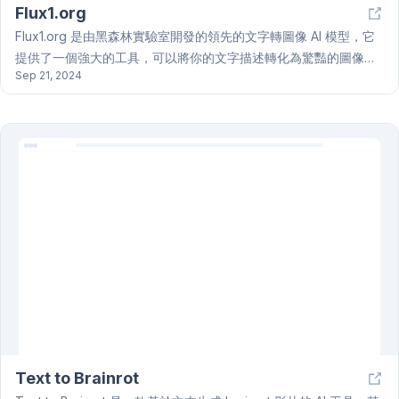
Flux1.org
Flux1.org 是由黑森林實驗室開發的領先的文字轉圖像 AI 模型，它
提供了一個強大的工具，可以將你的文字描述轉化為驚豔的圖像。
Sep 21, 2024
Flux1.org 使用先進的 AI 技術，擁有 120 億參數的混合架構，這使
其能夠生成高品質的圖像，滿足各種專業應用，提供開源權重靈活
性以供非商業用途，以及快速優化以供個人開發。你可以選擇三個
版本滿足你的需求：Flux.1 [pro]、Flux.1 [dev] 和 Flux.1
[schnell]。Flux1.org 也支持全面文件、API 指南和定制企業解決方
案，你可以通過 flux1.ai 註冊帳戶，並通過 API 或合作平台開始生
成圖像。如果你想將 Flux.1 [dev] 用于商業目的，請聯繫黑森林實
驗室團隊以獲取許可信息。黑森林實驗室團隊致力於持續的研究和
開發，確保 Flux1.org 始終處於 AI 圖像生成技術的最前沿。
Text to Brainrot