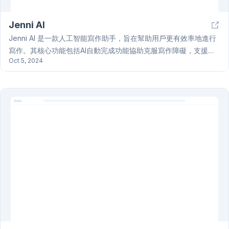
Jenni AI
Jenni AI 是一款人工智能寫作助手，旨在幫助用戶更有效率地進行
寫作。其核心功能包括AI自動完成功能協助克服寫作障礙，支援
Oct 5, 2024
APA、MLA、IEEE、芝加哥或哈佛等多種參考文獻格式的引用功
能，並能根據已上传的PDF文件進行引用。此外，Jenni AI 還提供
研究論文快速理解與總結、文本改寫與重述、批量導入.bib文件的
功能，以及LaTeX、.docx或HTML格式的輸出選項。Jenni AI 也提
供大綱生成器，幫助用戶快速構思文章架構，並支援多種語言，例
如美式英語、英式英語、西班牙語、德語、法語和中文。Jenni AI
可應用於學術寫作、電商產品描述和博客文章撰寫等多個領域，有
效提升內容創作效率，並已幫助數百萬用戶提升寫作質量和效率。