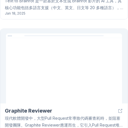
Text to Brainrot 是一款基於文本生成 brainrot 影片的 AI 工具，其
核心功能包括多語言支援（中文、英文、日文等 20 多種語言），
Jan 18, 2025
高效生成（平均每分鐘 2 個影片），多樣化文本輸入（支援文本、
TXT、PDF 和 URL），以及豐富的素材庫（包含視頻和語音素
材）。Text to Brainrot 操作簡便，只需複製粘貼並選擇選項即可輕
鬆生成高質量 brainrot 影片，完全免費使用，無需任何訂閱或費
用。Text to Brainrot 幫助內容創作者提升 TikTok 影片吸引力，提
供專業視覺效果、優化的轉場效果，並符合 TikTok 平台的內容格
式和病毒式傳播要求。使用者回饋顯示，Text to Brainrot 可大幅提
升影片觀看量、參與度和創作效率。Text to Brainrot 適用於各種內
容創作和社交媒體營銷策略。
Graphite Reviewer
現代軟體開發中，大型Pull Request常導致代碼審查耗時，並阻塞
開發團隊。Graphite Reviewer應運而生，它引入Pull Request堆