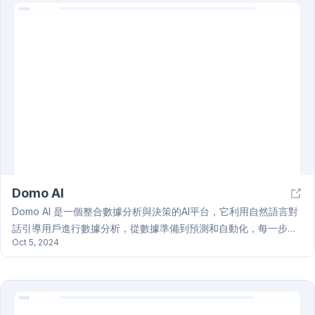
開房間）、視訊渲染、音訊控制（靜音/取消靜音參與者）和網路適
應（根據網路條件改變UI）。 此外，Video SDK還提供許多進階功
能，例如實時轉錄、會議摘要、SIP連接、個別錄製、地理圍欄和雲
代理以及虛擬背景。Video SDK 廣泛支援多個平台，並提供大量的
開源示例和程式碼樣本，涵蓋認證、API 示例、視訊通話應用、互
動直播等各種應用情境，方便開發者快速上手。一個活躍的開發者
社群，透過Discord伺服器、技術支援團隊和產品演示提供全面支
援。
Domo AI
Domo AI 是一個整合數據分析與決策的AI平台，它利用自然語言對
話引導用戶進行數據分析，從數據準備到預測和自動化，每一步都
Oct 5, 2024
提供有價值的洞察和視覺化呈現。此平台強調數據的重要性，其AI
能力取決於與之連接的數據，透過全面的數據棧提供快速、直觀的
數據探索體驗，幫助企業快速決策。Domo AI 涵蓋整個數據價值
鏈，從數據準備、分析到自動化，確保用戶能以自身的工作方式操
作。它提供聊天式數據探索、靈活的模型建立和管理，以及無縫部