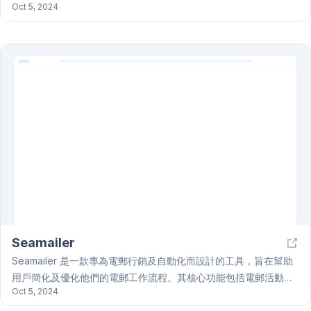
Oct 5, 2024
疊的概念，允許開發者在未合併的開放Pull Request之上繼續編寫
程式碼，從而避免等待審查和合併。此方法使得審查更有效率，並
減少合併衝突。Graphite Reviewer與GitHub深度集成，支援所有
現有Git腳本、別名和工作流程，確保團隊同步。其智能CI/CD功能
僅在必要時運行，減少資源浪費。此外，它提供reviewer分配、合
併佇列、自動化和洞察等功能，並通過Slack通知和統一郵箱增強團
隊協作。Graphite Reviewer幫助團隊建立完整的開發者基礎設
施，實現更高效的代碼審查和合併流程，最終提升整體開發效率。
Seamailer
Seamailer 是一款專為電郵行銷及自動化而設計的工具，旨在幫助
用戶簡化及優化他們的電郵工作流程。其核心功能包括電郵活動建
Oct 5, 2024
立、聯繫人管理，以及直觀的郵件模板設計和發送追蹤功能，讓用
戶可以設計及發送專業的營銷郵件，並即時監控開啟率、點擊率等