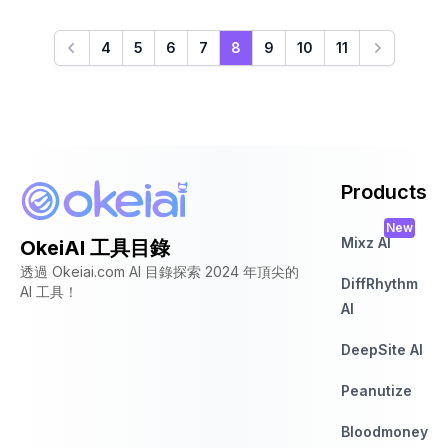
卓越的支持服务。Upmetrics特别适合希望启动业务的企业家，已
帮助超过11万名创业者实现他们的商业目标。在这里，可以找到AI驱
4
5
6
7
8
9
10
11
动的商业规划工具，自动财务功能和演示文稿生成器等，以便于简
化整个业务规划过程。
Products
New
Mixz AI
OkeiAI 工具目錄
透過 Okeiai.com AI 目錄探索 2024 年頂尖的
DiffRhythm
AI 工具！
AI
DeepSite AI
Peanutize
Bloodmoney