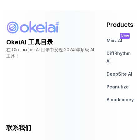
Products
New
Mixz AI
OkeiAI 工具目录
在 Okeiai.com AI 目录中发现 2024 年顶级 AI
DiffRhythm
工具！
AI
DeepSite AI
Peanutize
Bloodmoney
联系我们