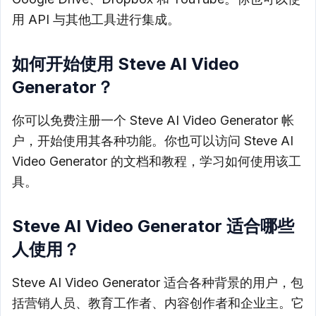
用 API 与其他工具进行集成。
如何开始使用 Steve AI Video
Generator？
你可以免费注册一个 Steve AI Video Generator 帐
户，开始使用其各种功能。你也可以访问 Steve AI
Video Generator 的文档和教程，学习如何使用该工
具。
Steve AI Video Generator 适合哪些
人使用？
Steve AI Video Generator 适合各种背景的用户，包
括营销人员、教育工作者、内容创作者和企业主。它