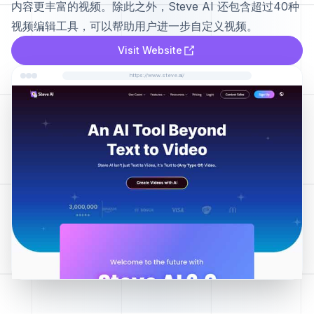
内容更丰富的视频。除此之外，Steve AI 还包含超过40种
视频编辑工具，可以帮助用户进一步自定义视频。
Visit Website
https://www.steve.ai/