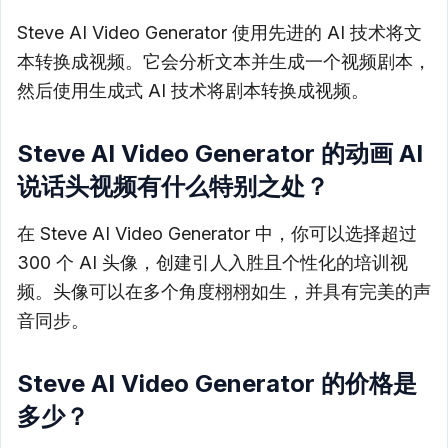
Steve AI Video Generator 使用先进的 AI 技术将文
本转换成视频。它会分析文本并生成一个视频剧本，
然后使用生成式 AI 技术将剧本转换成视频。
Steve AI Video Generator 的动画 AI
说话头视频有什么特别之处？
在 Steve AI Video Generator 中，你可以选择超过
300 个 AI 头像，创建引人入胜且个性化的培训视
频。头像可以在多个角度栩栩如生，并具有完美的声
音同步。
Steve AI Video Generator 的价格是
多少？