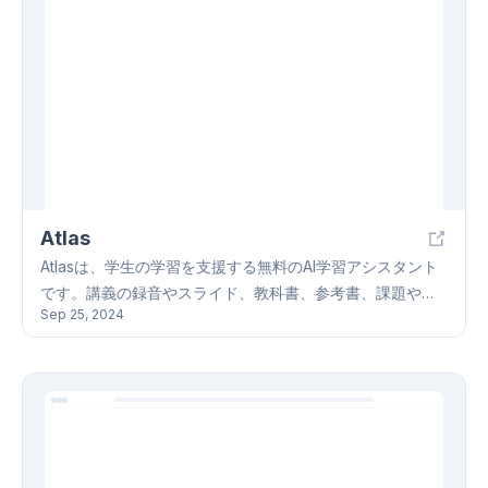
标、LLM防护栏等企业级特性。LiteLLM强调负载均衡和资源
管理，帮助用户更好地控制和优化资源利用，提高开发和部
署效率。LiteLLM适用于需要同时访问和管理多个LLM服务的
机构或开发者。
Atlas
Atlasは、学生の学習を支援する無料のAI学習アシスタント
です。講義の録音やスライド、教科書、参考書、課題や試
Sep 25, 2024
験の復習資料といったコースリソースを提供します。さら
に、個々の学習スタイルや進捗状況に合わせてコンテンツ
を推奨するAI機能や、質問への回答、概念の説明、学習ア
ドバイスなども提供します。Atlasは、同学とのリソースや
ノートの共有、コース内容に関するディスカッション、学
習進捗の追跡、目標設定といった協調ツールも備えていま
す。多様なデバイスやプラットフォームに対応し、安全で