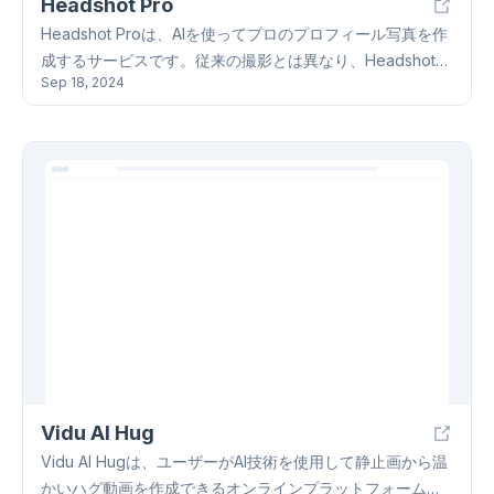
Headshot Pro
Headshot Proは、AIを使ってプロのプロフィール写真を作
成するサービスです。従来の撮影とは異なり、Headshot
Sep 18, 2024
Proでは、数分で数十枚の異なる背景、服、ポーズのプロフ
ィール写真を作成することができます。Headshot Proは、
LinkedInなどのソーシャルメディアプラットフォームに最
適な写真を作成するのに役立ちます。また、Headshot Pro
は、従来の撮影に比べて費用対効果が高く、ほとんどのユ
ーザーにとって、数ドルから数千ドルを節約できます。 基
本的な機能としては、AIによる写真生成、費用対効果の高
さ、迅速な配送、全方位でのカスタマイズ、無料版の提供
などがあります。Headshot Proは、ユーザーが写真に求め
る、プロフェッショナルな印象を与える写真を提供しま
す。
Vidu AI Hug
Vidu AI Hugは、ユーザーがAI技術を使用して静止画から温
かいハグ動画を作成できるオンラインプラットフォームで