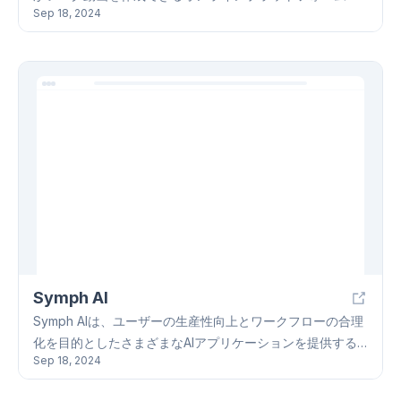
Sep 18, 2024
す。ユーザーフレンドリーなインターフェースで、技術的
な知識がなくても簡単に使用できます。画像をアップロー
ドするだけで、数分でAIハグ動画を生成できます。無料プ
ランに加えて、プレミアムプランではより多くの機能と高
画質の動画が利用できます。生成された動画は、ソーシャ
ルメディアで簡単に共有できるように最適化されているた
め、友人や家族と簡単に共有できます。 Vidu AI Hugは、
写真に命を吹き込み、動画を通して感情的な瞬間を共有す
る、創造的な方法を提供します。
Symph AI
Symph AIは、ユーザーの生産性向上とワークフローの合理
化を目的としたさまざまなAIアプリケーションを提供する
Sep 18, 2024
プラットフォームです。MeMyselfAI、User Story
Generator、Net-Zero Questionnaire Generator、 User