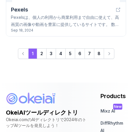
Pexels
Pexelsは、個人の利用から商業利用まで自由に使えて、高
画質の画像や動画を豊富に提供しているサイトです。 数百
Sep 18, 2024
万枚の画像や動画が、CC0ライセンスで提供されており、
ユーザーは自由にダウンロード、編集、修正、二次利用が
できます。 画像は、さまざまなテーマやカテゴリーに分類
されており、キーワード検索やフィルター機能を使って、
1
2
3
4
5
6
7
8
必要な画像を見つけやすくなっています。 動画も、短編か
ら長編まで、様々な長さのものが提供されており、ビジネ
ス、プレゼン、ブログ、ソーシャルメディアなど、幅広い
用途で使用できます。
Products
New
Mixz AI
OkeiAIツールディレクトリ
Okeiai.comのAIディレクトリで2024年のト
DiffRhythm
ップAIツールを発見しよう！
AI