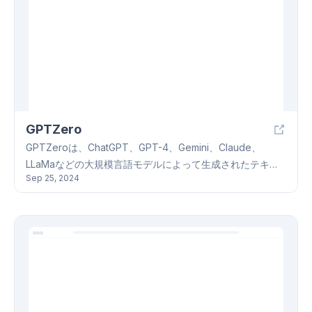
能な生成コンテンツ、生成内容をカスタマイズできるパラ
メータ設定、そしてリアルタイムでの最適化機能です。
WebSimを使えば、誰でも簡単にWeb開発に挑戦できま
す。WebSimで、あなたのアイデアを形にしてみません
か？
GPTZero
GPTZeroは、ChatGPT、GPT-4、Gemini、Claude、
LLaMaなどの大規模言語モデルによって生成されたテキス
Sep 25, 2024
トを検出するAI検出ツールです。GPTZeroは、複数のステ
ップからなる方法でテキストを処理し、AI生成かどうかを
判断します。特に英語テキストにおいて高い検出精度を誇
り、教育現場や企業でのAI使用状況のモニタリングなどに
役立ちます。GPTZeroは、テキストの貼り付けやファイル
のアップロードによる検出に対応し、AI生成と疑われる箇
所をハイライト表示する機能も備えています。結果レポー
トには数値だけでなく、結果の説明も含まれ、理解を助け