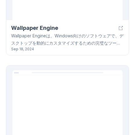
行わないと主張しています。ただし、サードパーティのダ
ウンロードツールを使用する際には、プライバシーポリシ
ーとセキュリティ上のリスクに関していくつかの懸念があ
Wallpaper Engine
ります。
Wallpaper Engineは、Windows向けのソフトウェアで、デ
スクトップを動的にカスタマイズするための完璧なツール
Sep 18, 2024
です。 壁紙作成のツール、Steam ワークショップからの壁
紙コミュニティのコンテンツ、パフォーマンスの最適化、
拡張されたディスプレイサポートなど、多くの利点を提供
します。 私たちの友人のように、Wallpaper Engineは、あ
なたのデスクトップを、あなただけのユニークな空間に変
えることができるでしょう！ 🎨