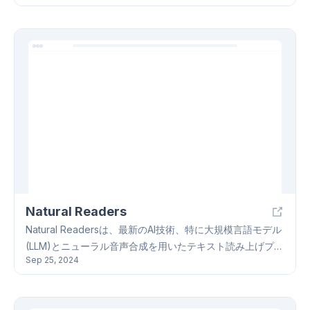
同用户的需求。Aaru可以识别分区和文件系统，列出并提取
文件，方便用户管理数字资产。为了确保数据完整性，Aaru
集成多种校验算法，如Adler-32、CRC-32和SHA-2系列。此
外，Aaru支持多种压缩和过滤格式，如BZip2、GZip和
LZip，提升数据存储灵活性。基于.NET 7构建的Aaru具有跨
平台兼容性。Aaru计划提供用户友好的图形用户界面，进一
步提升用户体验。Aaru适用于数字档案馆、IT管理、影音爱
好者和研究人员等多种应用场景。
Natural Readers
Natural Readersは、最新のAI技術、特に大規模言語モデル
(LLM)とニューラル音声合成を用いたテキスト読み上げプラ
Sep 25, 2024
ットフォームです。個人利用向けには、学生や忙しいプロ
フェッショナル、読書好きの人々の利用を想定していま
す。一方、商業利用向けにはYouTube動画、研修ビデオ、