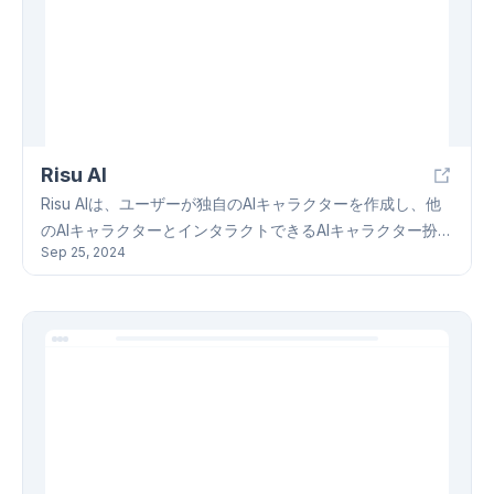
信頼性の高いサービスを無料で提供します。Atlasを活用し
て、学習効率を向上させ、より良い成績を目指しましょ
う。Atlasは、学生の学習を全面的にサポートする頼もしい
ツールです。
Risu AI
Risu AIは、ユーザーが独自のAIキャラクターを作成し、他
のAIキャラクターとインタラクトできるAIキャラクター扮演
Sep 25, 2024
プラットフォームです。GPT-4やClaude等のAIバックエン
ドにも対応し、OAI、Claude、Ooba、OpenRouterなど複
数のAPIをサポートしています。ユーザーは、キャラクター
の個性、背景ストーリー、ビジュアル表現を設定でき、情
感画像表示、カスタム可能な提示テンプレート、長期記憶
などの高度な機能も利用可能です。Risu AIはWindows、
MacOS、Linux、Android、Webに対応し、正則表現によ
る出力調整、Lorebookによる知識ベース構築、多言語対応
なども特徴です。さらに、テキスト読み上げ機能も備え、