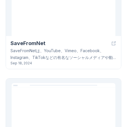
イルとテンプレートを選択できます。PixverseV2は、AI技
術によって実現された新しいビデオ制作のプラットフォー
ムであり、ビデオ作成の効率を大幅に向上させると同時
に、クリエイターのアイデアをより自由に表現することを
可能にします。
SaveFromNet
SaveFromNetは、YouTube、Vimeo、Facebook、
Instagram、TikTokなどの有名なソーシャルメディアや動
Sep 18, 2024
画共有プラットフォームからビデオやオーディオをダウン
ロードするためのオンラインツールです。SaveFromNetを
使用すると、MP4、WEBM、3GP、MP3など、さまざまな
フォーマットでコンテンツをダウンロードできます。
SaveFromNetは、ビデオやオーディオのURLをサイトに貼
り付けるだけで、非常に使いやすいツールです。サイトは
リンクを認識して、ユーザーが必要な品質とフォーマット
を選択できるさまざまなダウンロードオプションを提供し
ます。SaveFromNetは、ユーザーのプライバシーとセキュ
リティの保護を重視しており、個人データの収集や保存は