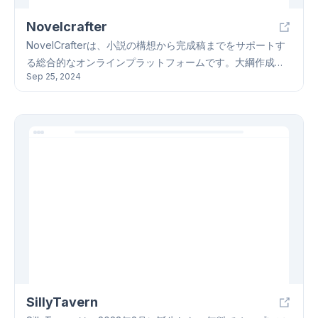
Novelcrafter
NovelCrafterは、小説の構想から完成稿までをサポートす
る総合的なオンラインプラットフォームです。大綱作成ツ
Sep 25, 2024
ールやキャラクター開発ツールなどの便利な機能、経験豊
富な講師によるオンラインコース、そして活気のあるコミ
ュニティを提供しています。NovelCrafterを使えば、執筆
プロセス全体を効率的に管理でき、他の作家と交流しなが
らスキルアップを図ることが可能です。多様なデバイスに
も対応しており、いつでもどこでもNovelCrafterを利用で
きます。NovelCrafterで、あなたの創作活動をさらに充実
させましょう。
SillyTavern