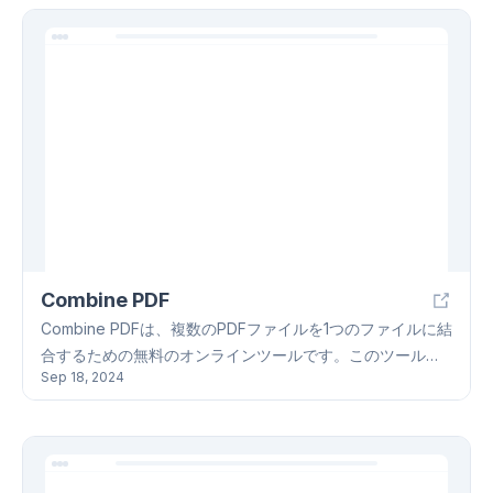
Feedback Tool、 Spreadsheet Function Creator、
Setup Script Generator、 Flutterflow Friend、 Test
Scenario Insight、 Image Captioning Toolなど、幅広いニ
ーズに対応するツールが用意されています。これらのツー
ルは、画像の分析やデータの解釈、文書の作成、コードの
生成など、様々なタスクを自動化し、ユーザーの負担を軽
減します。Symph AIは、AIテクノロジーを活用すること
で、プロジェクト管理、ビジネスプロセス、個人業務の効
率化を支援します。
Combine PDF
Combine PDFは、複数のPDFファイルを1つのファイルに結
合するための無料のオンラインツールです。このツール
Sep 18, 2024
は、ユーザーがPDFファイルを簡単に管理および共有でき
るように設計されています。Combine PDFを使用すると、
ユーザーは20個までのPDFファイルをアップロードし、ド
ラッグアンドドロップで順番を変更することができます。
Combine PDFは、ファイルを1時間以内にダウンロードす