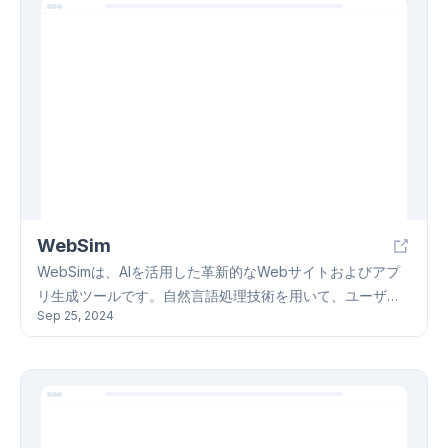
eラーニングコンテンツなどに利用可能な音声ファイル作成
機能を提供しており、200種類以上のAI音声から選択可能で
す。Natural Readersは、PDF、eBooks、Word文書
(.doc/.docx)、RTF、TXT、PowerPoint、ウェブページな
ど様々なファイル形式に対応し、OCR機能も搭載していま
す。さらに、ドキュメントのフィルタリング、ズーム・ハ
イライト機能、サムネイル表示オプションなども備えてい
ます。サブスクリプションは自動更新ですが、キャンセル
も可能です。返金ポリシーはサイトのヘルプシステムを参
照ください。
WebSim
WebSimは、AIを活用した革新的なWebサイトおよびアプ
リ生成ツールです。自然言語処理技術を用いて、ユーザー
Sep 25, 2024
は簡単なテキスト指示だけで、複雑なプログラミング知識
なしに、機能的なWebサイトやアプリを生成できます。
WebSimは、教育目的での仮想教室作成、シンプルなゲー
ム開発、便利な小ツールアプリ作成など、幅広い用途に対
応します。WebSimの主な機能は、自然言語生成による直
感的な操作、Webサイトやアプリの生成、ダウンロード可