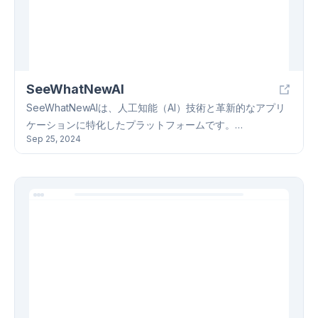
ます。さらに、教育プラットフォームやワークスペースへ
の統合機能も提供しています。GPTZeroは、ユーザーのプ
ライバシーを尊重し、厳格なプライバシーポリシーを遵守
しています。ただし、ダッシュボード経由の呼び出しデー
タはサービス向上のため保存されます。GPTZeroは、
SeeWhatNewAI
Chrome拡張機能などの追加ツールも提供しています。
SeeWhatNewAIは、人工知能（AI）技術と革新的なアプリ
ケーションに特化したプラットフォームです。
Sep 25, 2024
SeeWhatNewAIは、自然言語処理（NLP）、コンピュータ
ビジョン、機械学習を含む幅広いAI製品とツールを提供し
ています。これらの製品はモジュール式でカスタマイズ可
能であり、様々な業界や顧客のニーズに対応できます。
SeeWhatNewAIでは、金融、医療、小売、製造業など、
様々な業界におけるAIソリューションについても詳しく説
明しています。具体的なユースケースと成功事例を通し
て、AI導入による効率向上、コスト削減、競争力強化の方
法を示しています。さらに、顧客の成功事例、AIトレンド
に関するブログ記事、技術チュートリアル、FAQなども提
供しています。SeeWhatNewAIは、AI技術の理解と活用を