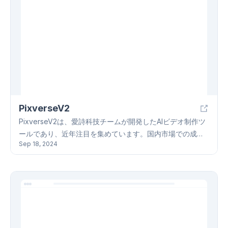
る必要があります。Combine PDFは、ユーザーのプライバ
シーを保護するために、アップロードされたファイルは1時
間後に自動的に削除されます。Combine PDFを使用して、
PDFファイルをすばやく、安全に、そして無料で結合しま
しょう！
PixverseV2
PixverseV2は、愛詩科技チームが開発したAIビデオ制作ツ
ールであり、近年注目を集めています。国内市場での成功
Sep 18, 2024
に加え、AI春晚やMIT人工知能映画ハッカソンなど、国際的
な舞台でも活躍しています。PixverseV2は、ユーザーの入
力に基づいて、高品質なビデオコンテンツを自動生成する
ことができます。これは、動画作成者が、広告動画から教
育動画、映画やアニメーションまで、さまざまなタイプの
動画を迅速に制作することを可能にします。ユーザーは、
現実的なスタイルから漫画スタイルまで、さまざまなスタ