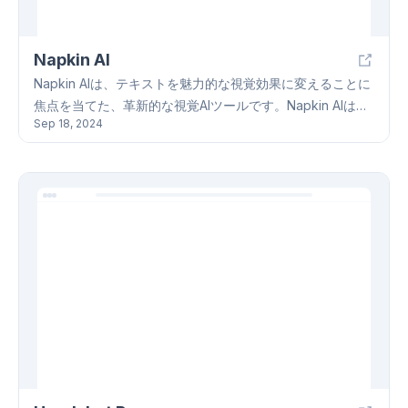
目指す企業や個人にとって貴重な情報源となるでしょう。
Napkin AI
Napkin AIは、テキストを魅力的な視覚効果に変えることに
焦点を当てた、革新的な視覚AIツールです。Napkin AIは、
Sep 18, 2024
プレゼンテーション、ソーシャルメディア、ドキュメン
ト、ビデオコンテンツの作成など、さまざまなビジネスの
状況に役立ちます。Napkin AIを使用すると、ユーザーはテ
キストを様々な形態の視覚効果に変換できます。例えば、
フローチャート、図表、シナリオ画像などです。Napkin AI
では、テキストを入力または貼り付けて「Spark」アイコ
ンをクリックするだけで、対応する視覚コンテンツを生成
できます。生成されたビジュアルコンテンツは、PNG、
SVG、またはPDF形式で出力できます。