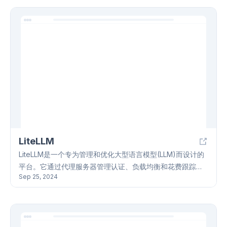
LiteLLM
LiteLLM是一个专为管理和优化大型语言模型(LLM)而设计的
平台。它通过代理服务器管理认证、负载均衡和花费跟踪，
Sep 25, 2024
支持OpenAI、Palm、Perplexity、Replicate和Sagemaker
等100多个LLM提供者。LiteLLM提供开源版和企业版(Basic
和Premium)以满足不同需求，开源版免费使用，包含虚拟密
钥、预算和团队管理等功能；企业版则增加了Prometheus指