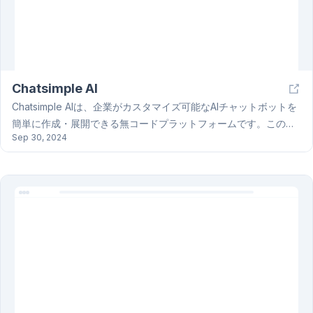
Chatsimple AI
Chatsimple AIは、企業がカスタマイズ可能なAIチャットボットを
簡単に作成・展開できる無コードプラットフォームです。このツ
Sep 30, 2024
ールは、個別対応や24時間365日サポートを提供し、効率的な営
業活動をサポートします。175以上の言語に対応し、多様なプラッ
トフォームで使用可能です。さらに、ユーザーのニーズに合わせ
た迅速な導入が可能で、ビジネスの成長をサポートします。