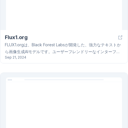
Flux1.org
FLUX1.orgは、Black Forest Labsが開発した、強力なテキストか
ら画像生成AIモデルです。ユーザーフレンドリーなインターフェ
Sep 21, 2024
ースと、充実したドキュメント、APIガイド、エンタープライズ向
けカスタマイズソリューションにより、あらゆるレベルのユーザ
ーが簡単に利用できます。FLUX1.orgは、プロフェッショナルな
用途や、創造性を高めたい個人ユーザーなど、幅広いニーズに対
応できます。Flux1.orgで、あなたのアイデアを画像で表現してみ
ましょう！