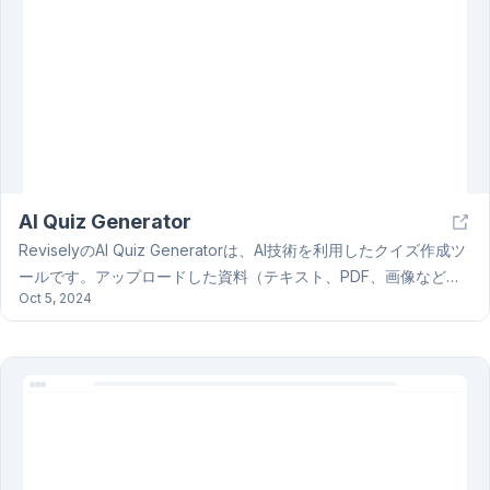
習成果の向上に貢献します。
AI Quiz Generator
ReviselyのAI Quiz Generatorは、AI技術を利用したクイズ作成ツ
ールです。アップロードした資料（テキスト、PDF、画像など）
Oct 5, 2024
から自動的にクイズを生成します。手順は簡単で、資料をアップ
ロードして、生成されたクイズを編集、エクスポート、共有する
だけです。50以上の言語と手書き文字の認識に対応しており、年
額・月額のサブスクリプションプランと、追加料金で全てのAIツ
ールへのアクセス権を得られるオプションのアップグレードが用
意されています。AI Quiz Generatorは、教育や業務でのクイズ作
成を効率化します。