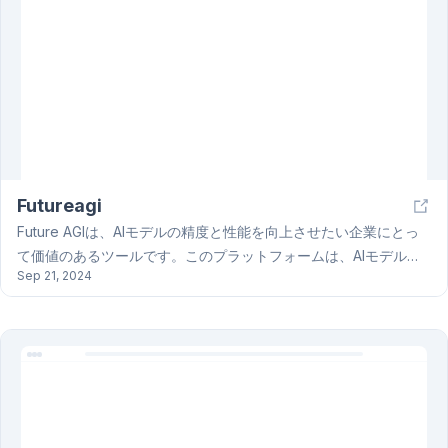
合わせも可能です。
Futureagi
Future AGIは、AIモデルの精度と性能を向上させたい企業にとっ
て価値のあるツールです。このプラットフォームは、AIモデルの
Sep 21, 2024
出力精度を99％まで高めることを目指し、従来の方法よりも10倍
高速に動作します。Teacher AIと呼ばれる独自の機能により、人
間の介入なしにAIアプリケーションを評価し、スコアリングプロ
セスを自動化します。これにより、手動によるQA評価が不要にな
り、QAチームはより戦略的なタスクに集中できるようになりま
す。Future AGIは、チャットボットやバーチャルアシスタントな
どのAI駆動型顧客インタラクションの精度と一貫性を向上させ、
ビジネスに大きなメリットをもたらします。