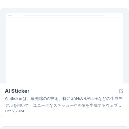
習アルゴリズムを用いて、あらゆる種類のテキストから重要な情
報を正確に抽出します。 BrainText AIは、記事、論文、ビジネス
レポート、創作など、多様なテキストに対応可能です。 その他、
AIによる文章生成機能(日報、企画書など)、翻訳機能、文章校正
機能なども提供する可能性があります。BrainText AIを使用するこ
とで、作業効率の大幅な向上が期待できます。
AI Sticker
AI Stickerは、最先端のAI技術、特にGANsやDALL-Eなどの生成モ
デルを用いて、ユニークなステッカーや画像を生成するウェブサ
Oct 5, 2024
イトです。ユーザーはテキストや説明文を入力してAI Stickerを生
成し、基本的な編集ツールでカスタマイズできます。生成された
高解像度のAI Stickerは、ソーシャルメディア、チャットアプリ、