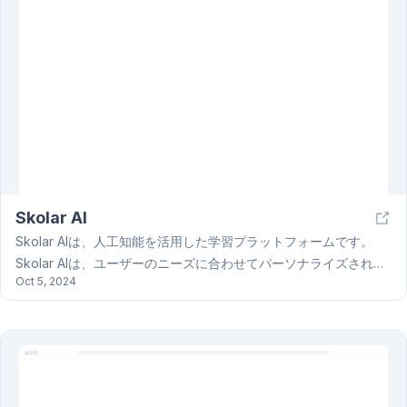
なワークフローを実現します。無料トライアルと有料のNinja Pro
プランがあります。
Skolar AI
Skolar AIは、人工知能を活用した学習プラットフォームです。
Skolar AIは、ユーザーのニーズに合わせてパーソナライズされた
Oct 5, 2024
学習体験を提供することに重点を置いています。インタラクティ
ブなツールや、個々の学習スタイルに合わせたリソースも提供し
ており、効果的な学習を支援します。Skolar AIのAIが学習内容を
カスタマイズし、学習効果を高めるための評価も提供します。
Skolar AIを利用することで、より効率的で効果的な学習が可能に
なります。Skolar AIは、教育におけるAI技術の活用を促進し、学