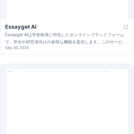
Essayget AI
Essayget AIは学術執筆に特化したオンラインプラットフォーム
で、学生や研究者向けの多様な機能を提供します。このサービス
Sep 30, 2024
は、AIを利用して人間が書いたような自然な文章を生成し、著作
権やAI検出を回避するための技術を活用しています。利用者は安
心して高品質な学術論文を作成でき、引用や参考文献の管理も簡
便です。また、構造化された大まかなアウトラインを生成する機
能も備えており、執筆プロセスを円滑に進めることができます。