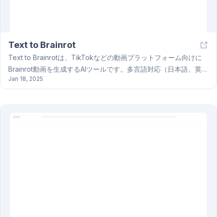
Text to Brainrot
Text to Brainrotは、TikTokなどの動画プラットフォーム向けに
Brainrot動画を生成するAIツールです。多言語対応（日本語、英
Jan 18, 2025
語、中国語など20種類以上）で、テキスト、TXTファイル、
PDF、URLなど様々な入力形式に対応しています。平均1分間に2
本の動画を生成できる高い効率性と、豊富な素材ライブラリ、直
感的な操作性により、ユーザーは簡単に高品質なBrainrot動画を
作成できます。Text to Brainrotは無料でご利用でき、複雑な編集
スキルは不要です。ユーザーのフィードバックによると、Text to
BrainrotはTikTok動画の視聴回数増加、エンゲージメント向上、
制作時間の短縮に貢献しているとのことです。Text to Brainrot
で、あなたのTikTok動画制作を効率化しましょう！