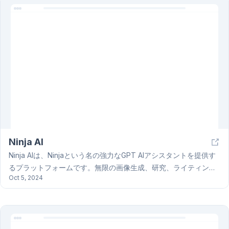
個人プロジェクトなど様々な用途に使用可能です。AI Stickerは活
気のあるコミュニティ機能も備え、ユーザーは自作のAI Stickerを
共有したり、他ユーザーの作品を閲覧・ダウンロードできます。
AI Stickerは、データ保護にも配慮し、安全な利用環境を提供して
います。
Ninja AI
Ninja AIは、Ninjaという名の強力なGPT AIアシスタントを提供す
るプラットフォームです。無限の画像生成、研究、ライティン
Oct 5, 2024
グ、スケジューリング、コーディングなど、複数のタスクを同時
に行うことができます。24種類以上の高度なAIモデルへのアクセ
スを提供し、研究者、ライター、コーダー、タスク管理が必要な
個人や企業など、幅広いユーザーの生産性向上を支援します。
Ninja AIは、ユーザーフレンドリーなインターフェースで、効率的