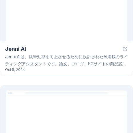
Jenni AI
Jenni AIは、執筆効率を向上させるために設計されたAI搭載のライ
ティングアシスタントです。論文、ブログ、ECサイトの商品説明
Oct 5, 2024
など、多様なコンテンツ制作に対応できます。主な機能として、
AIによる自動補完機能を使ったスムーズな執筆、APA、MLAなど
様々なスタイルでの引用機能、研究論文の要約機能、テキストの
言い換え機能、参考文献の大量インポート機能（.bibファイル対
応）、LaTeX、.docx、HTML形式での出力機能、大まかなアウト
ライン作成機能、英語、スペイン語、ドイツ語、フランス語、中
国語など複数言語への対応があります。Jenni AIを活用して、時
間と労力を節約し、高品質なコンテンツを作成しましょう。