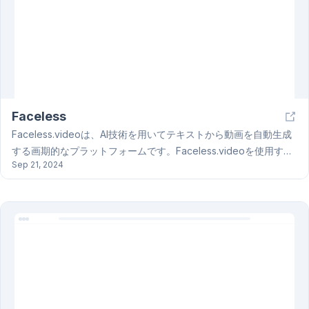
Faceless
Faceless.videoは、AI技術を用いてテキストから動画を自動生成
する画期的なプラットフォームです。Faceless.videoを使用する
Sep 21, 2024
と、動画制作の経験がなくても、簡単に魅力的な動画を作成する
ことができます。ブログ記事やVlogの内容を動画化したり、製品
やサービスを紹介する動画を作成したり、教育コンテンツを動画
にしたりと、様々な用途で利用できます。Faceless.videoは、動
画制作の時間を短縮し、コンテンツの配信効率を向上させること
ができます。