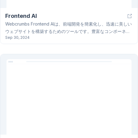
Frontend AI
Webcrumbs Frontend AIは、前端開発を簡素化し、迅速に美しい
ウェブサイトを構築するためのツールです。豊富なコンポーネン
Sep 30, 2024
トライブラリを利用し、AI技術を活用した自動化機能により、開
発スピードを向上させます。これにより、デザイナーや開発者は
独自のカスタマイズを行いながら、より良いユーザー体験を提供
することができます。