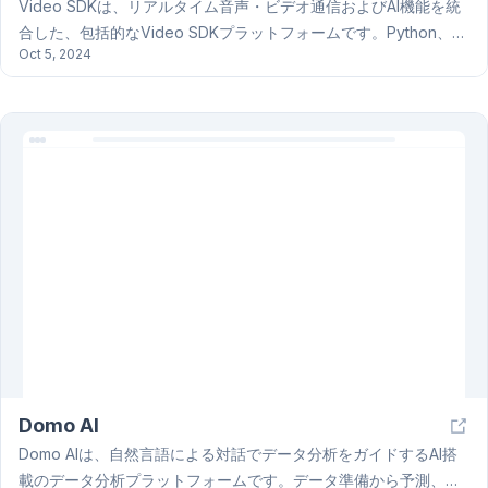
Video SDKは、リアルタイム音声・ビデオ通信およびAI機能を統
合した、包括的なVideo SDKプラットフォームです。Python、
Oct 5, 2024
JavaScript、React、React Native、Flutter、Android、iOSな
ど、幅広いプログラミング言語に対応したSDKを提供しており、
迅速な統合が可能です。主な機能には、部屋管理、ビデオレンダ
リング、オーディオコントロール、ネットワーク適応などが含ま
れ、さらにリアルタイム文字起こし、会議要約、SIP接続、個別録
画、地理フェンス、仮想背景といった高度な機能も備えていま
す。豊富なドキュメント、サンプルコード、そして活発な開発者
コミュニティによるサポート体制も整っています。10,000分間の
無料利用枠があり、容易に開始できます。Video SDKの詳細につ
いては、ウェブサイトをご覧ください。
Domo AI
Domo AIは、自然言語による対話でデータ分析をガイドするAI搭
載のデータ分析プラットフォームです。データ準備から予測、自