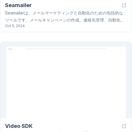
Seamailer
Seamailerは、メールマーケティングと自動化のための包括的な
ツールです。メールキャンペーンの作成、連絡先管理、自動化ワ
Oct 5, 2024
ークフローの設定、そして詳細な分析レポートの生成まで、
Seamailerはあなたのメールマーケティング活動を効率化しま
す。直感的なユーザーインターフェースと、ドラッグアンドドロ
ップ式のメールテンプレートエディタにより、専門知識がなくて
も簡単にプロフェッショナルなメールを作成できます。さらに、
様々なサードパーティアプリとの連携機能も備えています。
Seamailerで、あなたのメールマーケティングを次のレベルへ引
き上げましょう。
Video SDK