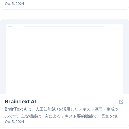
Oct 5, 2024
動化までをサポートし、視覚的なレポート作成も可能です。予測
モデル、感情分析、個人情報検出(PII)といった機能も備え、迅速
かつ正確な意思決定を支援します。Domo AIは、安全なAI基盤と
データガバナンスによって、データのセキュリティとコンプライ
アンスを確保しています。Domo AIは、ビジネスの健全性に関す
る洞察を提供し、自動レポート作成による生産性向上にも貢献し
ます。
BrainText AI
BrainText AIは、人工知能(AI)を活用したテキスト処理・生成ツー
ルです。主な機能は、AIによるテキスト要約機能で、長文を短時
Oct 5, 2024
間で要約できます。 自然言語処理(NLP)技術と機械学習、深層学