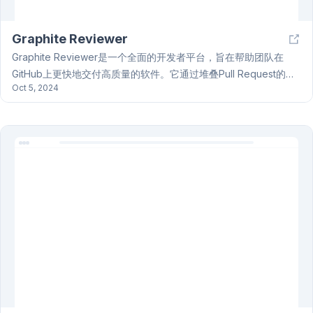
Graphite Reviewer
Graphite Reviewer是一个全面的开发者平台，旨在帮助团队在
GitHub上更快地交付高质量的软件。它通过堆叠Pull Request的方
Oct 5, 2024
式解决大型Pull Request带来的代码审查耗时、合并冲突等问题。
Graphite Reviewer优化了审查过程，支持一键合并整个Pull
Request堆栈，并与GitHub深度集成，确保团队同步。此外，它还
提供智能CI/CD、可操作的Slack通知和协作功能，以及完整的开发
者基础设施，帮助团队更高效地进行代码审查和合并，最终提升整
体开发效率。 Graphite Reviewer致力于为开发者提供流畅的体
验。