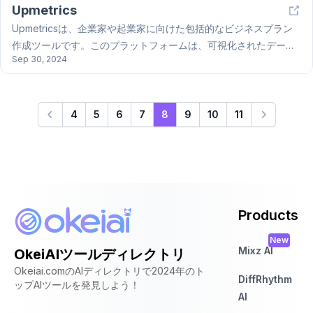
Upmetrics
Upmetricsは、企業家や起業家に向けた包括的なビジネスプラン
作成ツールです。このプラットフォームは、可視化されたデータ
Sep 30, 2024
分析、リアルタイムの共同作業、AIによるコンテンツ作成を通じ
て、ビジネス計画を簡素化します。特に、財務予測の自動化や魅
力的なプレゼンテーションの生成機能により、ユーザーは事業の
成功を目指せます。これにより、Upmetricsは創業支援の重要な
4
5
6
7
8
9
10
11
リソースとなっています。
Products
New
Mixz AI
OkeiAIツールディレクトリ
Okeiai.comのAIディレクトリで2024年のト
DiffRhythm
ップAIツールを発見しよう！
AI