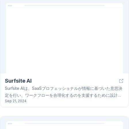
Surfsite AI
Surfsite AIは、SaaSプロフェッショナルが情報に基づいた意思決
定を行い、ワークフローを合理化するのを支援するために設計さ
Sep 21, 2024
れたAI駆動プラットフォームです。Surfsite AIは、ファイルに接続
し、主要なツールからデータにアクセスして、貴重な洞察を提供
できるAIアシスタントを提供します。Surfsite AIは、企業データに
基づいており、高度なLLMによって強化されたNextGenAIアシス