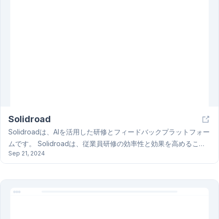
タントを提供することで、AIをユーザーのために機能させること
を目指しています。
Solidroad
Solidroadは、AIを活用した研修とフィードバックプラットフォー
ムです。 Solidroadは、従業員研修の効率性と効果を高めること
Sep 21, 2024
を目指しており、AIコーチを使った研修のスケーラビリティ、企
業ナレッジベースの没入型研修プログラムへの変換、そしてカス
タマイズ可能な学習の提供など、独自の機能を提供しています。
これにより、Solidroadは従業員エンゲージメントの向上、トレー
ニングプログラムの改善、そして企業全体の業績向上に貢献しま
す。Solidroadは、無料トライアルを提供しており、デモのお問い