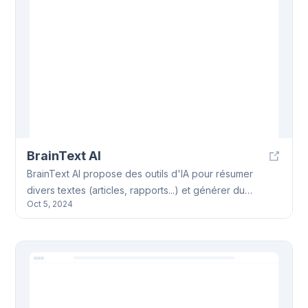
de décision grâce à des insights intelligents.
BrainText AI
BrainText AI propose des outils d'IA pour résumer
divers textes (articles, rapports...) et générer du
Oct 5, 2024
contenu (rapports, etc.). Basé sur le NLP, BrainText AI
améliore l'efficacité de la rédaction.