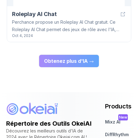
Roleplay AI Chat
Perchance propose un Roleplay AI Chat gratuit. Ce
Roleplay AI Chat permet des jeux de rôle avec l'IA,
Oct 4, 2024
l'assistance à l'écriture et la génération d'histoires, le
tout sans inscription. Le Roleplay AI Chat souffre parfois
d'erreurs serveur.
Obtenez plus d'IA
Products
New
Mixz AI
Répertoire des Outils OkeiAI
Découvrez les meilleurs outils d'IA de
DiffRhythm
2024 avec le Répertoire Okeiai.com AI !