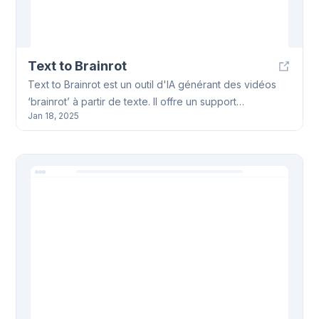
Text to Brainrot
Text to Brainrot est un outil d'IA générant des vidéos
‘brainrot’ à partir de texte. Il offre un support
Jan 18, 2025
multilingue, une génération rapide, et une interface
intuitive. Parfait pour les créateurs de contenu TikTok.