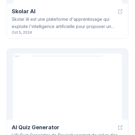
Skolar AI
Skolar AI est une plateforme d'apprentissage qui
exploite l'intelligence artificielle pour proposer un
Oct 5, 2024
apprentissage personnalisé. Elle fournit des outils
interactifs et des ressources sur mesure, visant à
optimiser les résultats éducatifs grâce à des contenus
et évaluations adaptés. Skolar AI offre une approche
individualisée de l'apprentissage.
AI Quiz Generator