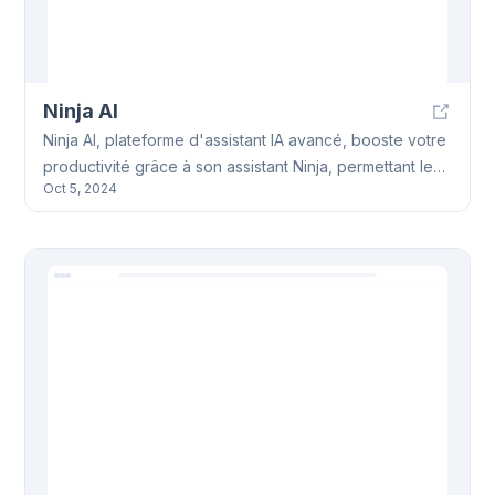
Ninja AI
Ninja AI, plateforme d'assistant IA avancé, booste votre
productivité grâce à son assistant Ninja, permettant le
Oct 5, 2024
traitement multitâches et l'accès à plus de 24 modèles
IA. Idéal pour chercheurs, écrivains, codeurs.