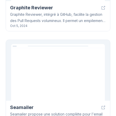
Graphite Reviewer
Graphite Reviewer, intégré à GitHub, facilite la gestion
des Pull Requests volumineux. Il permet un empilement
Oct 5, 2024
logique des PR, une revue de code plus rapide et des
fusions simplifiées, réduisant ainsi les conflits et
améliorant l'efficacité de l'équipe. Graphite Reviewer
offre une solution efficace pour optimiser le workflow
de revue de code.
Seamailer
Seamailer propose une solution complète pour l'email