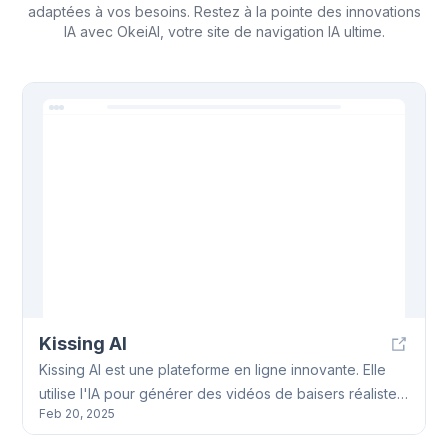
adaptées à vos besoins. Restez à la pointe des innovations
IA avec OkeiAI, votre site de navigation IA ultime.
Kissing AI
Kissing AI est une plateforme en ligne innovante. Elle
utilise l'IA pour générer des vidéos de baisers réalistes
Feb 20, 2025
à partir de photos. Avec Kissing AI, transformez des
souvenirs en vidéos dynamiques et partageables