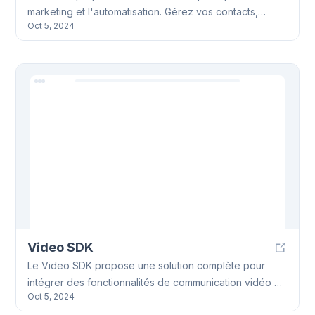
marketing et l'automatisation. Gérez vos contacts,
Oct 5, 2024
créez des emails personnalisés et suivez vos résultats
grâce à Seamailer. Des fonctionnalités d'automatisation
puissantes et une interface intuitive simplifient vos
workflows.
Video SDK
Le Video SDK propose une solution complète pour
intégrer des fonctionnalités de communication vidéo en
Oct 5, 2024
temps réel. Il offre une intégration facile, supportant