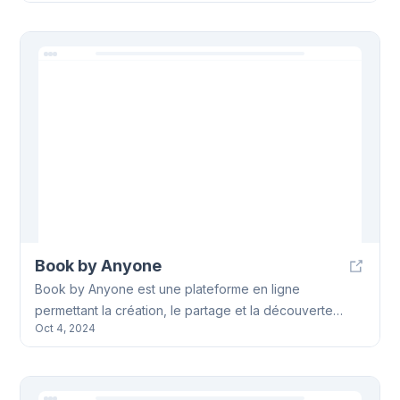
les articles académiques, les blogs et les descriptions
de produits. Jenni AI aide à écrire, citer et éditer plus
intelligemment.
Book by Anyone
Book by Anyone est une plateforme en ligne
permettant la création, le partage et la découverte
Oct 4, 2024
d'ebooks. Elle offre des outils d'édition, un espace
communautaire et une bibliothèque d'ebooks Book by
Anyone.