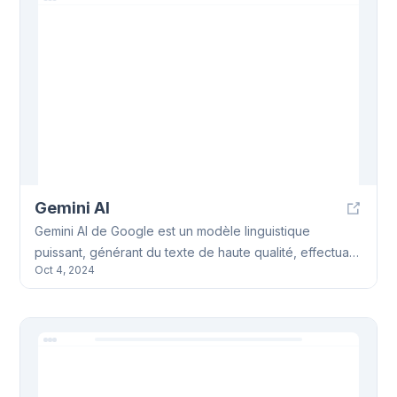
Gemini AI
Gemini AI de Google est un modèle linguistique
puissant, générant du texte de haute qualité, effectuant
Oct 4, 2024
des corrections grammaticales, répondant aux
questions et facilitant les conversations. Il trouve des
applications dans divers domaines.