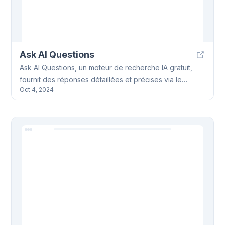
Ask AI Questions
Ask AI Questions, un moteur de recherche IA gratuit,
fournit des réponses détaillées et précises via le
Oct 4, 2024
langage naturel. Il se présente comme une alternative à
ChatGPT, optimisé pour des résultats factuels et fiables.
Les questions Ask AI sont traitées avec un modèle
performant.