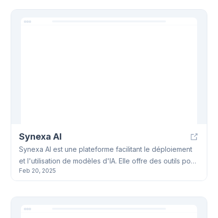
rapidement et simplement.
Synexa AI
Synexa AI est une plateforme facilitant le déploiement
et l'utilisation de modèles d'IA. Elle offre des outils pour
Feb 20, 2025
développeurs et utilisateurs, incluant plus de 100
modèles IA prêts à l'emploi, comme FLUX Pro ou
Hunyuan Video. Synexa AI propose un déploiement
avec une seule ligne de code.