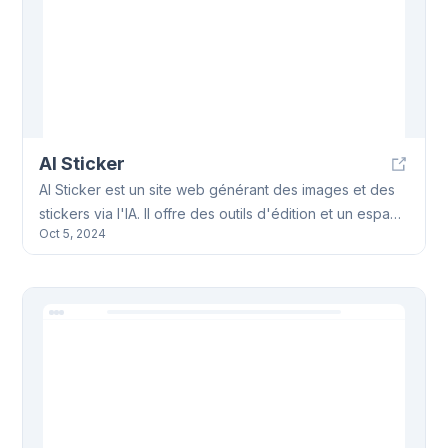
AI Sticker
AI Sticker est un site web générant des images et des
stickers via l'IA. Il offre des outils d'édition et un espace
Oct 5, 2024
communautaire pour partager les créations AI Sticker.
Des thèmes variés et une haute qualité caractérisent
les AI Stickers générés.