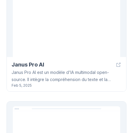
Janus Pro AI
Janus Pro AI est un modèle d'IA multimodal open-
source. Il intègre la compréhension du texte et la
Feb 5, 2025
génération d'images. Janus Pro AI a reçu 4200 étoiles
GitHub et affiche une croissance de 30%.