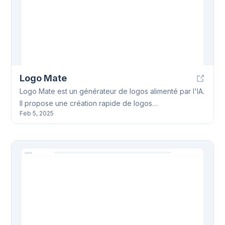
Logo Mate
Logo Mate est un générateur de logos alimenté par l'IA.
Il propose une création rapide de logos
Feb 5, 2025
professionnels, une diversité de modèles et des
options de personnalisation complètes, comme un ami
pourrait le dire. L'outil Logo Mate offre une expérience
utilisateur intuitive et accessible à tous, sans nécessiter
d'expérience en design. Logo Mate est disponible en
ligne, sans installation.