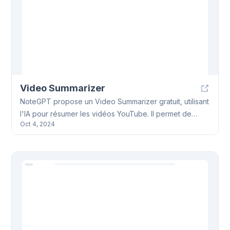
Video Summarizer
NoteGPT propose un Video Summarizer gratuit, utilisant
l'IA pour résumer les vidéos YouTube. Il permet de
Oct 4, 2024
gagner du temps en extrayant les points clés. Des
fonctionnalités supplémentaires, comme la traduction et
la création de notes, sont également proposées.