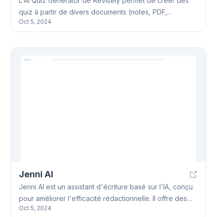
L'AI Quiz Generator de Revisely permet de créer des
quiz à partir de divers documents (notes, PDF,
Oct 5, 2024
PowerPoint). Simple d'utilisation, il propose des options
d'édition, d'export et de partage. Plusieurs formules
d'abonnement sont disponibles.
Jenni AI
Jenni AI est un assistant d'écriture basé sur l'IA, conçu
pour améliorer l'efficacité rédactionnelle. Il offre des
Oct 5, 2024
fonctionnalités pour divers types de contenus, comme