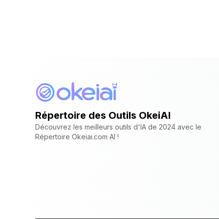
utilisateurs d'adapter leurs avatars à
descriptions. Il offre des
Facebook
leurs besoins spécifiques.
fonctionnalités telles que la
Vimeo. Il suffit de copier le lien du
génération de vidéo, le support de
contenu s
plusieurs styles et une intégration
site de 
avec Discord, en plus de son
commence
utilisation sur le web. PixverseV2 a
SaveFrom
déjà fait ses preuves dans des
de téléc
événements tels que le AI Spring
WEBM, 3GP
Festival et le MIT AI Film Hackathon.
peuvent c
Répertoire des Outils OkeiAI
qui leur convi
est un outi
Découvrez les meilleurs outils d'IA de 2024 avec le
Répertoire Okeiai.com AI !
une gran
télécharg
choix po
souhaitan
de l'audi