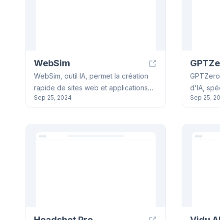
processus de création.
backends
etc.
WebSim
GPTZe
WebSim, outil IA, permet la création
GPTZero 
rapide de sites web et applications
d'IA, spé
Sep 25, 2024
Sep 25, 2
grâce à la génération de langage
de texte
naturel. Créez facilement des pages
de langag
web, jeux ou outils. Téléchargez et
ChatGPT. 
personnalisez votre création WebSim.
plusieurs
textes, e
détaillés
des explicatio
l'éducati
domaines
solution 
l'utilisati
Headshot Pro
Vidu A