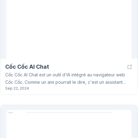
Cốc Cốc AI Chat
Cốc Cốc AI Chat est un outil d'IA intégré au navigateur web
Cốc Cốc. Comme un ami pourrait le dire, c'est un assistant
Sep 22, 2024
intelligent qui vous aide à naviguer sur le web. Cốc Cốc AI
Chat peut répondre à vos questions, résumer des pages web,
traduire des textes et améliorer vos recherches. Il est
compatible avec de nombreux modèles de langage, dont
GPT 3.5, GPT 4, Google Gemini Pro, Claude Instant et Claude
2.