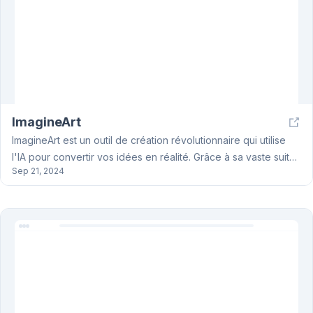
intensif.
ImagineArt
ImagineArt est un outil de création révolutionnaire qui utilise
l'IA pour convertir vos idées en réalité. Grâce à sa vaste suite
Sep 21, 2024
d'outils, vous pouvez générer des images à partir de texte,
créer des vidéos en 4K, et utiliser des fonctionnalités de
dessin en direct. ImagineArt est une plateforme utilisée par
des millions d'utilisateurs et offre un soutien communautaire
actif.