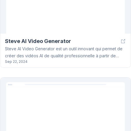
Steve AI Video Generator
Steve AI Video Generator est un outil innovant qui permet de
créer des vidéos AI de qualité professionnelle à partir de
Sep 22, 2024
texte, d'audio ou d'images. Il offre une large gamme de
fonctionnalités, y compris la création de vidéos d'animation,
GenAI et vidéos de formation en direct. Avec plus de 3 millions
d'utilisateurs, Steve AI permet une expérience de création de
contenu fluide et efficace.