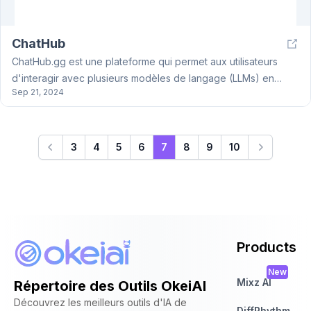
ChatHub
ChatHub.gg est une plateforme qui permet aux utilisateurs
d'interagir avec plusieurs modèles de langage (LLMs) en
Sep 21, 2024
même temps et de comparer leurs réponses. Le service
supporte des modèles populaires comme GPT-4o, Claude 3.5,
Gemini 1.5, Llama 3.1 et plus de 20 autres chatbots. Les
utilisateurs peuvent accéder à ChatHub.gg via une application
3
4
5
6
7
8
9
10
web ou une extension de navigateur, ce qui en fait un outil
facile d'accès sur les appareils de bureau et mobiles.
Products
New
Mixz AI
Répertoire des Outils OkeiAI
Découvrez les meilleurs outils d'IA de
DiffRhythm