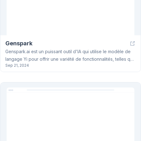
Genspark
Genspark.ai est un puissant outil d'IA qui utilise le modèle de
langage Yi pour offrir une variété de fonctionnalités, telles que
Sep 21, 2024
la création de résumés de réunions, la rédaction d'articles,
l'analyse financière et la recherche. Genspark.ai est gratuit et
disponible en anglais et en chinois, permettant aux utilisateurs
du monde entier de profiter de ses capacités.