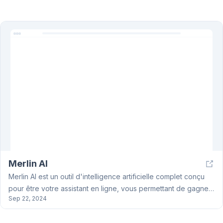
Merlin AI
Merlin AI est un outil d'intelligence artificielle complet conçu
pour être votre assistant en ligne, vous permettant de gagner
Sep 22, 2024
du temps et d'accroître votre efficacité. Il s'agit d'une
extension de navigateur Chrome et d'une application Web qui